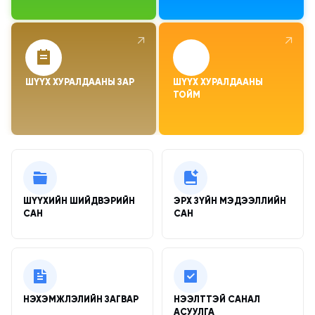
↗
↗
ШҮҮХ ХУРАЛДААНЫ ЗАР
ШҮҮХ ХУРАЛДААНЫ 
ТОЙМ
Түргэн холбоосууд
ШҮҮХИЙН ШИЙДВЭРИЙН
ЭРХ ЗҮЙН МЭДЭЭЛЛИЙН
САН
САН
НЭХЭМЖЛЭЛИЙН ЗАГВАР
НЭЭЛТТЭЙ САНАЛ
АСУУЛГА