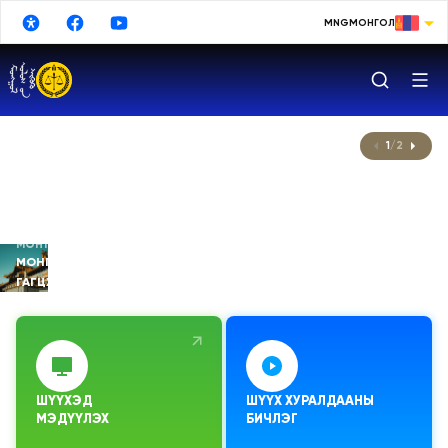
Үндсэн агуулга руу шилжих
MNG
МОНГОЛ
МОНГОЛ
ENGLISH
РУССКИЙ
1
/
2
中文
日本語
한국어
МОНГОЛ УЛСЫН ҮНДСЭН ХУУЛИАС
МОНГОЛ УЛСАД ШҮҮХ ЭРХ МЭДЛИЙГ
DEUTSCHE
ГАГЦХҮҮ ШҮҮХ ХЭРЭГЖҮҮЛНЭ
ESPAÑOL
TURKISH
FRANÇAIS
ШҮҮХЭД

ШҮҮХ ХУРАЛДААНЫ 
МЭДҮҮЛЭХ
БИЧЛЭГ
Google Translate